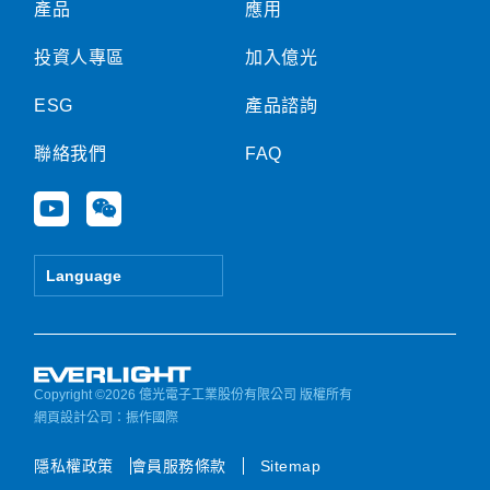
產品
應用
投資人專區
加入億光
ESG
產品諮詢
聯絡我們
FAQ
Y
W
o
e
u
i
t
x
Language
u
i
b
n
e
Copyright ©2026 億光電子工業股份有限公司 版權所有
網頁設計公司
：振作國際
隱私權政策
會員服務條款
Sitemap