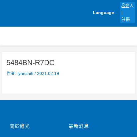
跳
登入
至
Language
|
主
註冊
要
內
容
5484BN-R7DC
作者:
lynnshih
/
2021.02.19
關於億光
最新消息