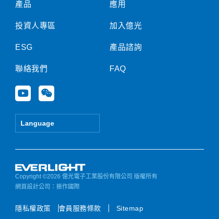
產品
應用
投資人專區
加入億光
ESG
產品諮詢
聯絡我們
FAQ
Y
W
o
e
u
i
t
x
Language
u
i
b
n
e
Copyright ©2026 億光電子工業股份有限公司 版權所有
網頁設計公司
：振作國際
隱私權政策
會員服務條款
Sitemap