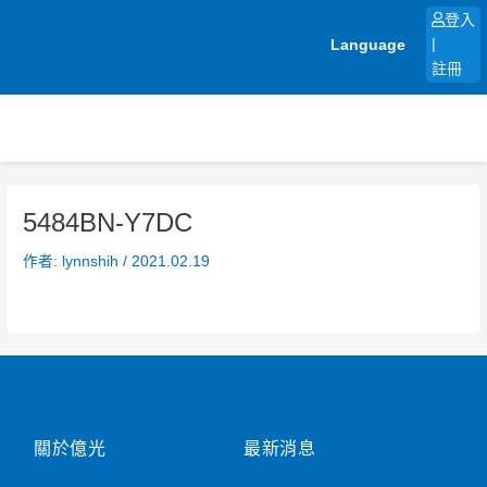
跳
登入
至
Language
|
主
註冊
要
內
容
5484BN-Y7DC
作者:
lynnshih
/
2021.02.19
關於億光
最新消息