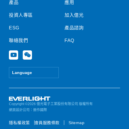
產品
應用
投資人專區
加入億光
ESG
產品諮詢
聯絡我們
FAQ
Y
W
o
e
u
i
t
x
Language
u
i
b
n
e
Copyright ©2026 億光電子工業股份有限公司 版權所有
網頁設計公司
：振作國際
隱私權政策
會員服務條款
Sitemap