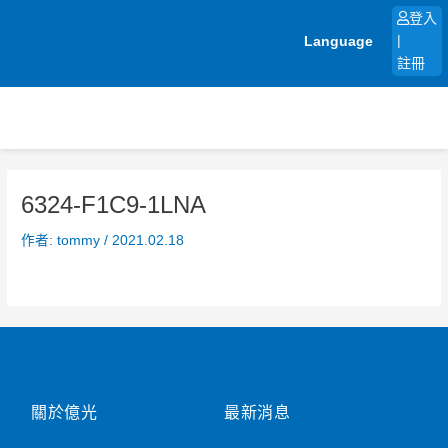
跳
登入
至
Language
|
主
註冊
要
內
容
6324-F1C9-1LNA
作者:
tommy
/
2021.02.18
關於億光
最新消息