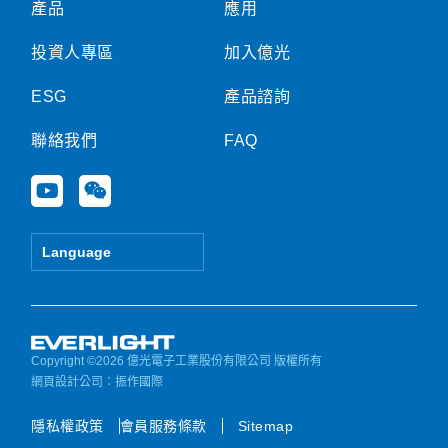
產品
應用
投資人專區
加入億光
ESG
產品諮詢
聯絡我們
FAQ
Y
W
o
e
u
i
t
x
Language
u
i
b
n
e
Copyright ©2026 億光電子工業股份有限公司 版權所有
網頁設計公司
：振作國際
隱私權政策
會員服務條款
Sitemap