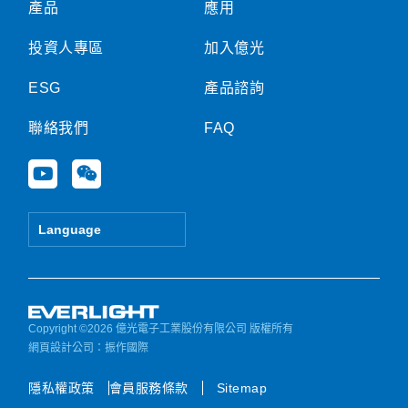
產品
應用
投資人專區
加入億光
ESG
產品諮詢
聯絡我們
FAQ
Y
W
o
e
u
i
t
x
Language
u
i
b
n
e
Copyright ©2026 億光電子工業股份有限公司 版權所有
網頁設計公司
：振作國際
隱私權政策
會員服務條款
Sitemap