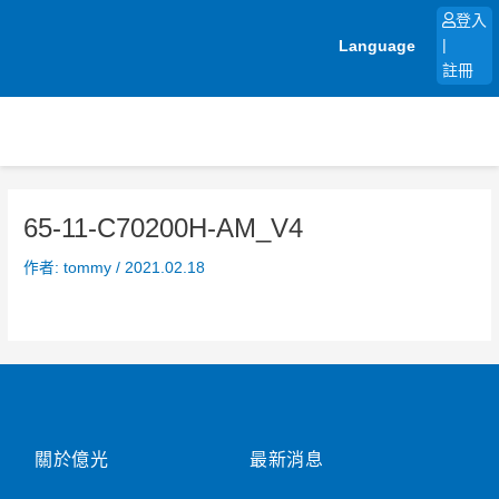
跳
登入
至
Language
|
主
註冊
要
內
容
65-11-C70200H-AM_V4
作者:
tommy
/
2021.02.18
關於億光
最新消息