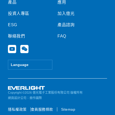
產品
應用
投資人專區
加入億光
ESG
產品諮詢
聯絡我們
FAQ
Y
W
o
e
u
i
t
x
Language
u
i
b
n
e
Copyright ©2026 億光電子工業股份有限公司 版權所有
網頁設計公司
：振作國際
隱私權政策
會員服務條款
Sitemap