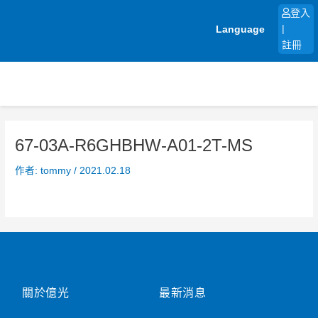
跳
登入
至
Language
|
主
註冊
要
內
容
67-03A-R6GHBHW-A01-2T-MS
作者:
tommy
/
2021.02.18
關於億光
最新消息