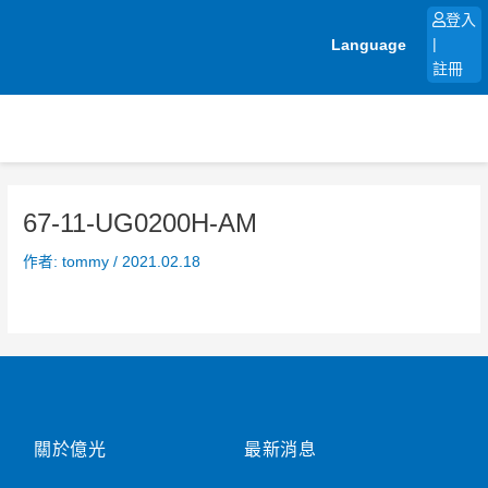
跳
登入
至
Language
|
主
註冊
要
內
容
67-11-UG0200H-AM
作者:
tommy
/
2021.02.18
關於億光
最新消息