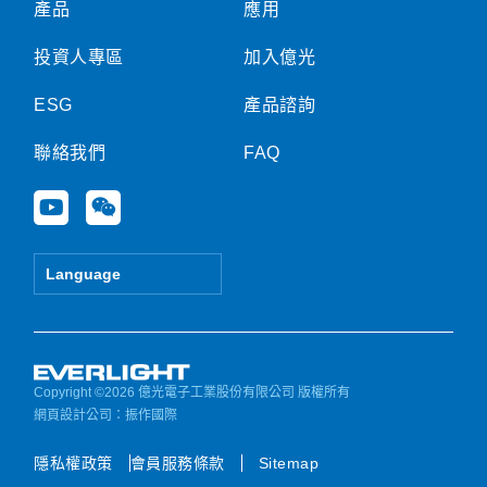
產品
應用
投資人專區
加入億光
ESG
產品諮詢
聯絡我們
FAQ
Y
W
o
e
u
i
t
x
Language
u
i
b
n
e
Copyright ©2026 億光電子工業股份有限公司 版權所有
網頁設計公司
：振作國際
隱私權政策
會員服務條款
Sitemap