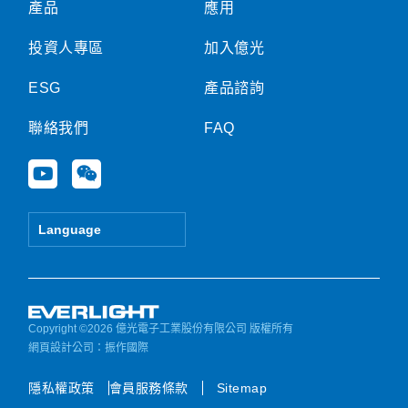
產品
應用
投資人專區
加入億光
ESG
產品諮詢
聯絡我們
FAQ
Y
W
o
e
u
i
t
x
Language
u
i
b
n
e
Copyright ©2026 億光電子工業股份有限公司 版權所有
網頁設計公司
：振作國際
隱私權政策
會員服務條款
Sitemap