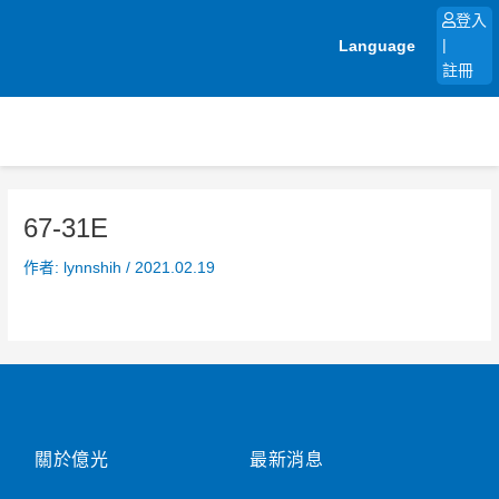
跳
登入
至
Language
|
主
註冊
要
內
容
67-31E
作者:
lynnshih
/
2021.02.19
關於億光
最新消息