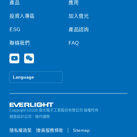
產品
應用
投資人專區
加入億光
ESG
產品諮詢
聯絡我們
FAQ
Y
W
o
e
u
i
t
x
Language
u
i
b
n
e
Copyright ©2026 億光電子工業股份有限公司 版權所有
網頁設計公司
：振作國際
隱私權政策
會員服務條款
Sitemap