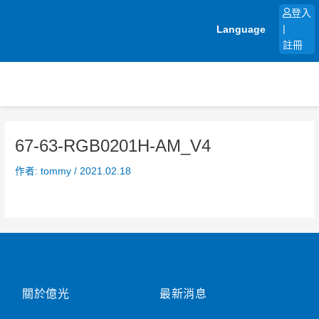
跳
登入
至
Language
|
主
註冊
要
內
容
67-63-RGB0201H-AM_V4
作者:
tommy
/
2021.02.18
關於億光
最新消息