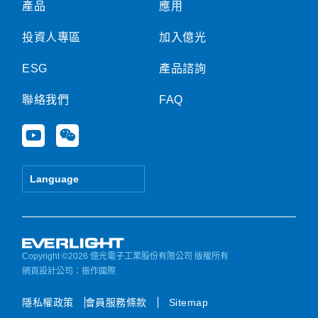
產品
應用
投資人專區
加入億光
ESG
產品諮詢
聯絡我們
FAQ
Y
W
o
e
u
i
t
x
Language
u
i
b
n
e
Copyright ©2026 億光電子工業股份有限公司 版權所有
網頁設計公司
：振作國際
隱私權政策
會員服務條款
Sitemap