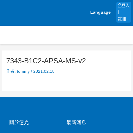
跳
登入
至
Language
|
主
註冊
要
內
容
7343-B1C2-APSA-MS-v2
作者:
tommy
/
2021.02.18
關於億光
最新消息