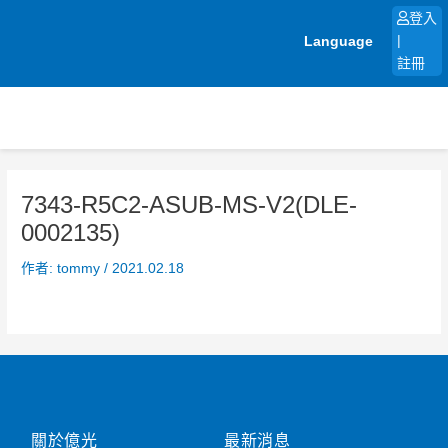
跳
登入
至
Language
|
主
註冊
要
內
容
7343-R5C2-ASUB-MS-V2(DLE-
0002135)
作者:
tommy
/
2021.02.18
關於億光
最新消息