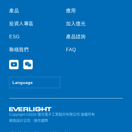
產品
應用
投資人專區
加入億光
ESG
產品諮詢
聯絡我們
FAQ
Y
W
o
e
u
i
t
x
Language
u
i
b
n
e
Copyright ©2026 億光電子工業股份有限公司 版權所有
網頁設計公司
：振作國際