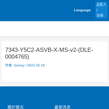
跳
登入
至
Language
|
主
註冊
要
內
容
7343-Y5C2-ASVB-X-MS-v2-(DLE-
0004765)
作者:
tommy
/
2021.02.18
關於億光
最新消息