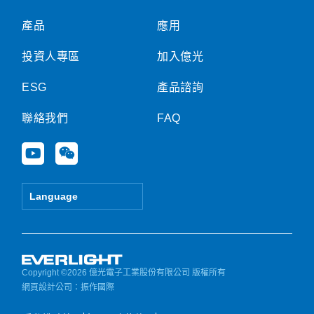
產品
應用
投資人專區
加入億光
ESG
產品諮詢
聯絡我們
FAQ
Y
W
o
e
u
i
t
x
Language
u
i
b
n
e
Copyright ©2026 億光電子工業股份有限公司 版權所有
網頁設計公司
：振作國際