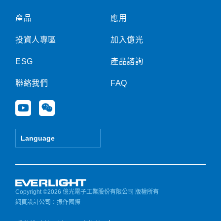
產品
應用
投資人專區
加入億光
ESG
產品諮詢
聯絡我們
FAQ
Y
W
o
e
u
i
t
x
Language
u
i
b
n
e
Copyright ©2026 億光電子工業股份有限公司 版權所有
網頁設計公司
：振作國際