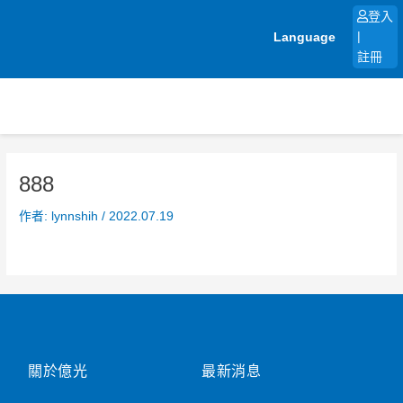
跳
登入
至
Language
|
主
註冊
要
內
容
888
作者:
lynnshih
/
2022.07.19
關於億光
最新消息