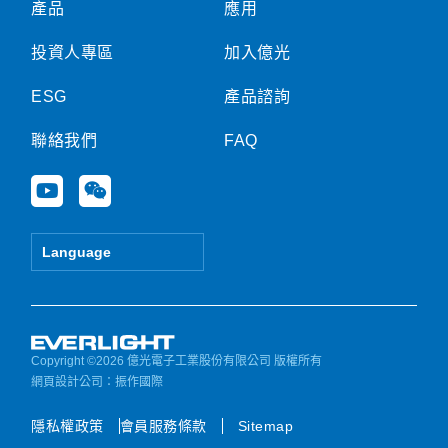
產品
應用
投資人專區
加入億光
ESG
產品諮詢
聯絡我們
FAQ
Y
W
o
e
u
i
t
x
Language
u
i
b
n
e
Copyright ©2026 億光電子工業股份有限公司 版權所有
網頁設計公司
：振作國際
隱私權政策
會員服務條款
Sitemap