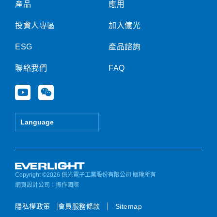
產品
應用
投資人專區
加入億光
ESG
產品諮詢
聯絡我們
FAQ
Y
W
o
e
u
i
t
x
Language
u
i
b
n
e
Copyright ©2026 億光電子工業股份有限公司 版權所有
網頁設計公司
：振作國際
隱私權政策
會員服務條款
Sitemap