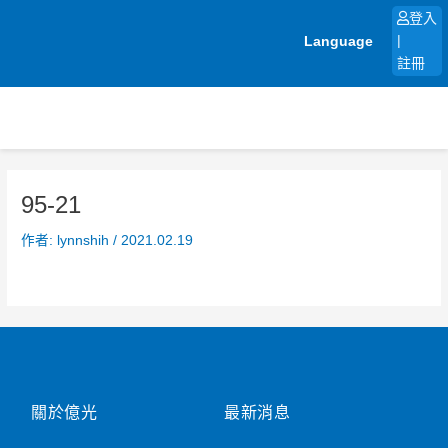
跳
登入
至
Language
|
主
註冊
要
內
容
95-21
作者:
lynnshih
/
2021.02.19
關於億光
最新消息