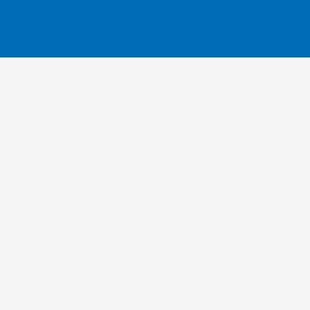
跳
至
主
要
內
容