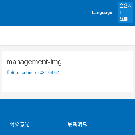
跳
登入
至
Language
|
主
註冊
要
內
容
management-img
作者:
cherlane
/
2021.08.02
關於億光
最新消息