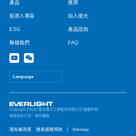
產品
應用
投資人專區
加入億光
ESG
產品諮詢
聯絡我們
FAQ
Y
W
o
e
u
i
t
x
Language
u
i
b
n
e
Copyright ©2026 億光電子工業股份有限公司 版權所有
網頁設計公司
：振作國際
隱私權政策
會員服務條款
Sitemap