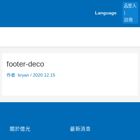
跳
登入
至
Language
|
主
註冊
要
內
容
footer-deco
作者:
bryan
/
2020.12.15
關於億光
最新消息