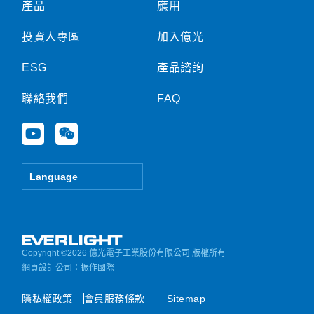
產品
應用
投資人專區
加入億光
ESG
產品諮詢
聯絡我們
FAQ
Y
W
o
e
u
i
t
x
Language
u
i
b
n
e
Copyright ©2026 億光電子工業股份有限公司 版權所有
網頁設計公司
：振作國際
隱私權政策
會員服務條款
Sitemap