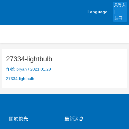
跳
登入
至
Language
|
主
註冊
要
內
容
27334-lightbulb
作者:
bryan
/
2021.01.29
27334-lightbulb
關於億光
最新消息