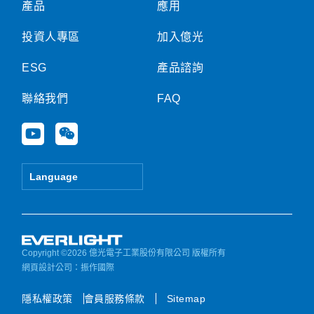
產品
應用
投資人專區
加入億光
ESG
產品諮詢
聯絡我們
FAQ
Y
W
o
e
u
i
t
x
Language
u
i
b
n
e
Copyright ©2026 億光電子工業股份有限公司 版權所有
網頁設計公司
：振作國際
隱私權政策
會員服務條款
Sitemap