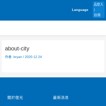
跳
登入
至
Language
|
主
註冊
要
內
容
about-city
作者:
bryan
/
2020.12.24
關於億光
最新消息