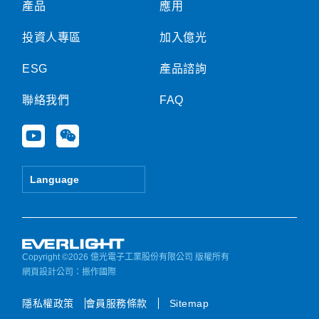
產品
應用
投資人專區
加入億光
ESG
產品諮詢
聯絡我們
FAQ
Y
W
o
e
u
i
t
x
Language
u
i
b
n
e
Copyright ©2026 億光電子工業股份有限公司 版權所有
網頁設計公司
：振作國際
隱私權政策
會員服務條款
Sitemap