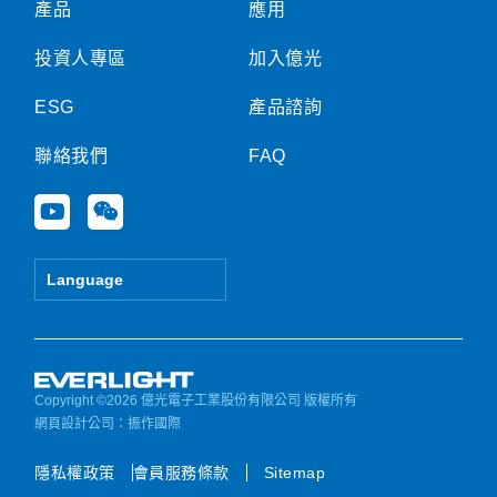
產品
應用
投資人專區
加入億光
ESG
產品諮詢
聯絡我們
FAQ
Y
W
o
e
u
i
t
x
Language
u
i
b
n
e
Copyright ©2026 億光電子工業股份有限公司 版權所有
網頁設計公司
：振作國際
隱私權政策
會員服務條款
Sitemap