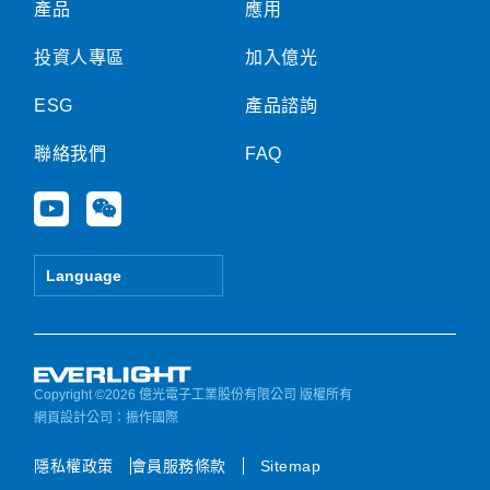
產品
應用
投資人專區
加入億光
ESG
產品諮詢
聯絡我們
FAQ
Y
W
o
e
u
i
t
x
Language
u
i
b
n
e
Copyright ©2026 億光電子工業股份有限公司 版權所有
網頁設計公司
：振作國際
隱私權政策
會員服務條款
Sitemap