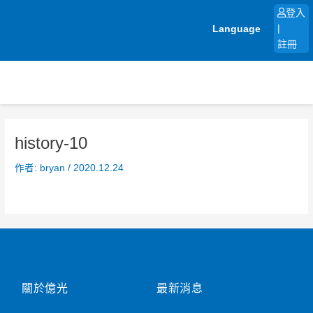
跳
登入
至
Language
|
主
註冊
要
內
容
history-10
作者:
bryan
/
2020.12.24
關於億光
最新消息