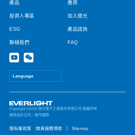
產品
應用
投資人專區
加入億光
ESG
產品諮詢
聯絡我們
FAQ
Y
W
o
e
u
i
t
x
Language
u
i
b
n
e
Copyright ©2026 億光電子工業股份有限公司 版權所有
網頁設計公司
：振作國際
隱私權政策
會員服務條款
Sitemap