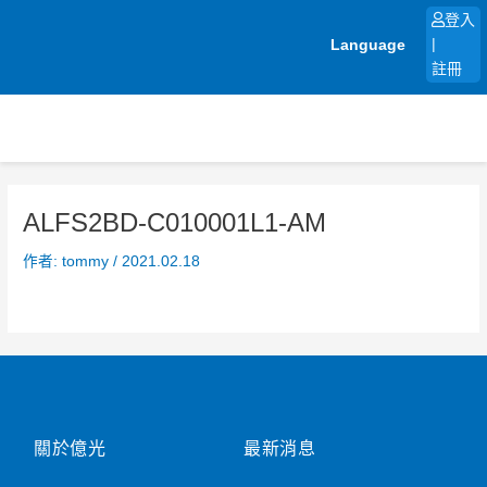
跳
登入
至
Language
|
主
註冊
要
內
容
ALFS2BD-C010001L1-AM
作者:
tommy
/
2021.02.18
關於億光
最新消息