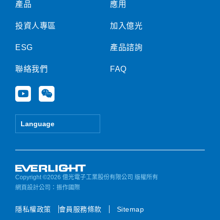
產品
應用
投資人專區
加入億光
ESG
產品諮詢
聯絡我們
FAQ
Y
W
o
e
u
i
t
x
Language
u
i
b
n
e
Copyright ©2026 億光電子工業股份有限公司 版權所有
網頁設計公司
：振作國際
隱私權政策
會員服務條款
Sitemap