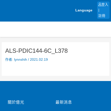
跳
登入
至
Language
|
主
註冊
要
內
容
ALS-PDIC144-6C_L378
作者:
lynnshih
/
2021.02.19
關於億光
最新消息