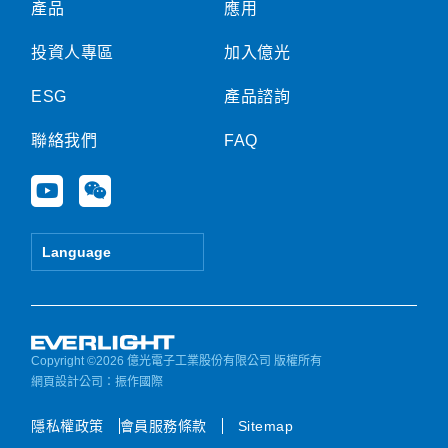
產品
應用
投資人專區
加入億光
ESG
產品諮詢
聯絡我們
FAQ
Y
W
o
e
u
i
t
x
Language
u
i
b
n
e
Copyright ©2026 億光電子工業股份有限公司 版權所有
網頁設計公司
：振作國際
隱私權政策
會員服務條款
Sitemap