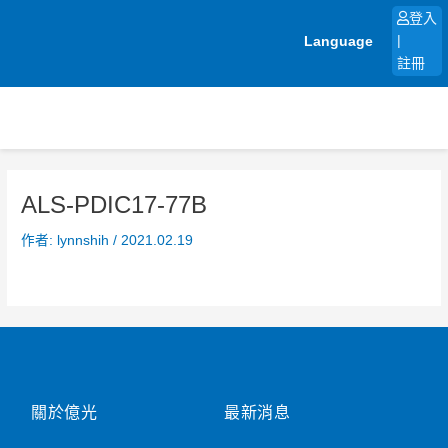
跳
登入
至
Language
|
主
註冊
要
內
容
ALS-PDIC17-77B
作者:
lynnshih
/
2021.02.19
關於億光
最新消息