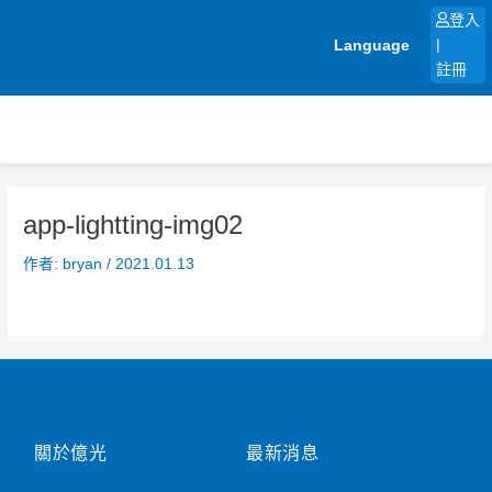
跳
登入
至
Language
|
主
註冊
要
內
容
app-lightting-img02
作者:
bryan
/
2021.01.13
關於億光
最新消息