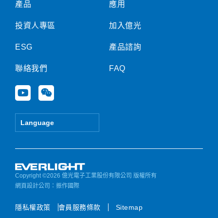
產品
應用
投資人專區
加入億光
ESG
產品諮詢
聯絡我們
FAQ
Y
W
o
e
u
i
t
x
Language
u
i
b
n
e
Copyright ©2026 億光電子工業股份有限公司 版權所有
網頁設計公司
：振作國際
隱私權政策
會員服務條款
Sitemap