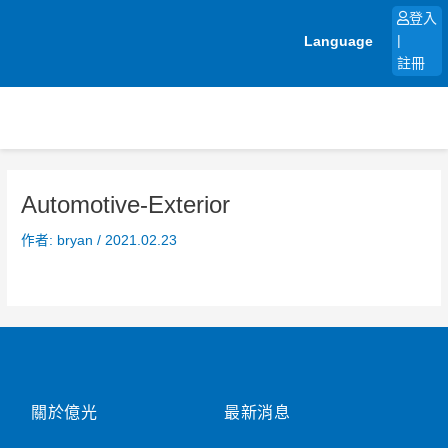
跳
登入
至
Language
|
主
註冊
要
內
容
Automotive-Exterior
作者:
bryan
/
2021.02.23
關於億光
最新消息