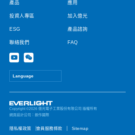
產品
應用
投資人專區
加入億光
ESG
產品諮詢
聯絡我們
FAQ
Y
W
o
e
u
i
t
x
Language
u
i
b
n
e
Copyright ©2026 億光電子工業股份有限公司 版權所有
網頁設計公司
：振作國際
隱私權政策
會員服務條款
Sitemap