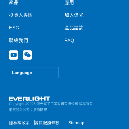
產品
應用
投資人專區
加入億光
ESG
產品諮詢
聯絡我們
FAQ
Y
W
o
e
u
i
t
x
Language
u
i
b
n
e
Copyright ©2026 億光電子工業股份有限公司 版權所有
網頁設計公司
：振作國際
隱私權政策
會員服務條款
Sitemap