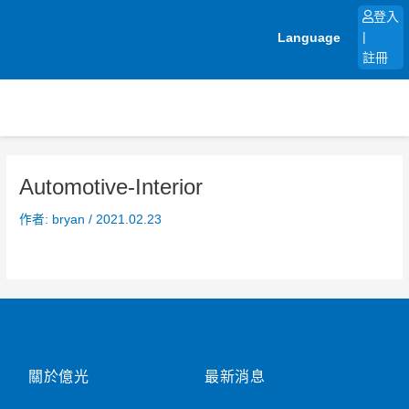
跳
登入
至
Language
|
主
註冊
要
內
容
Automotive-Interior
作者:
bryan
/
2021.02.23
關於億光
最新消息