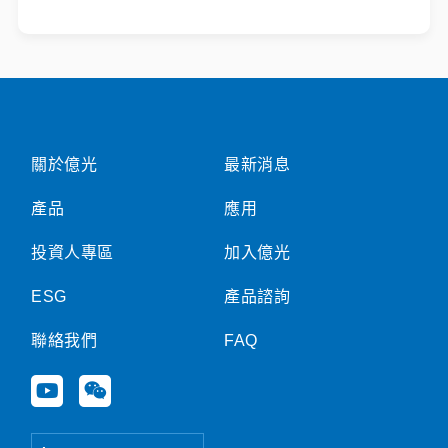
關於億光
最新消息
產品
應用
投資人專區
加入億光
ESG
產品諮詢
聯絡我們
FAQ
Y
W
o
e
u
i
t
x