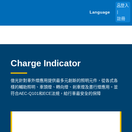
跳
登入
至
Language
|
主
註冊
要
內
容
Charge Indicator
億光針對車外燈應用提供最多元創新的照明元件，從各式各
樣的輔助照明、車頭燈、轉向燈、剎車燈及晝行燈應用。並
符合AEC-Q101和ECE法規，給行車最安全的保障