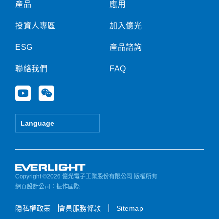
產品
應用
投資人專區
加入億光
ESG
產品諮詢
聯絡我們
FAQ
Y
W
o
e
u
i
t
x
Language
u
i
b
n
e
Copyright ©2026 億光電子工業股份有限公司 版權所有
網頁設計公司
：振作國際
隱私權政策
會員服務條款
Sitemap