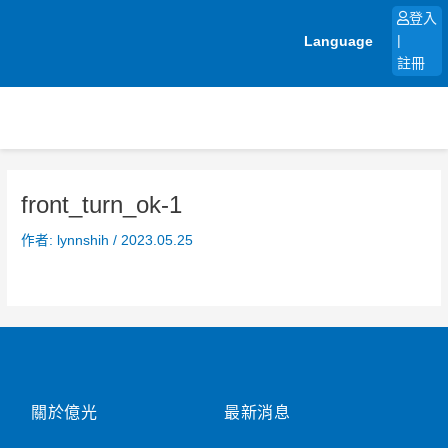
跳
登入
至
Language
|
主
註冊
要
內
容
front_turn_ok-1
作者:
lynnshih
/
2023.05.25
關於億光
最新消息