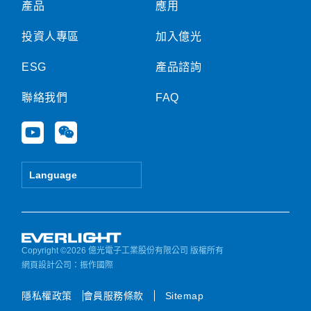
產品
應用
投資人專區
加入億光
ESG
產品諮詢
聯絡我們
FAQ
Y
W
o
e
u
i
t
x
Language
u
i
b
n
e
Copyright ©2026 億光電子工業股份有限公司 版權所有
網頁設計公司
：振作國際
隱私權政策
會員服務條款
Sitemap