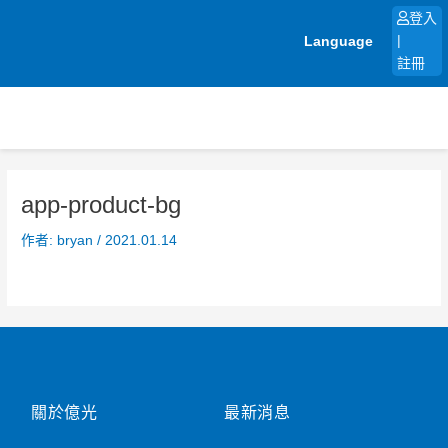
跳
登入
至
Language
|
主
註冊
要
內
容
app-product-bg
作者:
bryan
/
2021.01.14
關於億光
最新消息