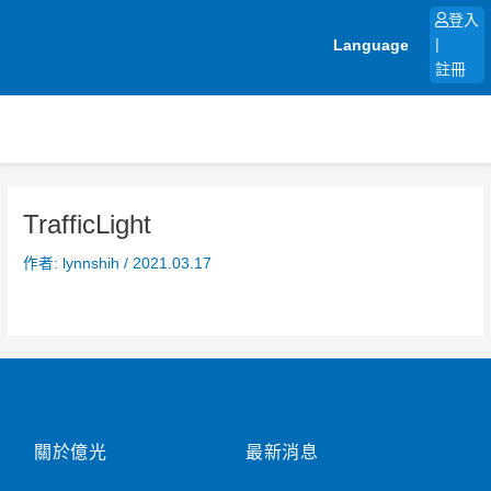
跳
登入
至
Language
|
主
註冊
要
內
容
TrafficLight
作者:
lynnshih
/
2021.03.17
關於億光
最新消息