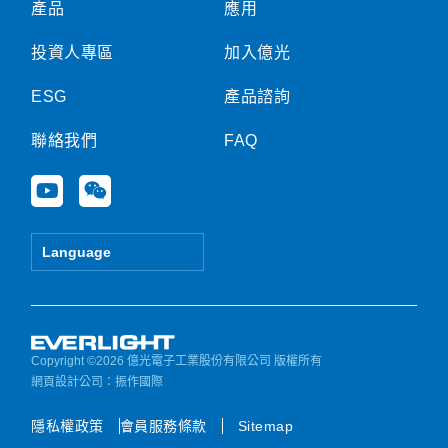
產品
應用
投資人專區
加入億光
ESG
產品諮詢
聯絡我們
FAQ
Y
W
o
e
u
i
t
x
Language
u
i
b
n
e
Copyright ©2026 億光電子工業股份有限公司 版權所有
網頁設計公司
：振作國際
隱私權政策
會員服務條款
Sitemap