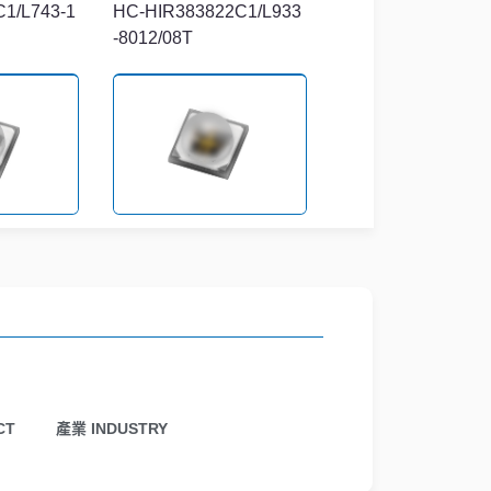
1/L743-1
HC-HIR383822C1/L933
-8012/08T
45/L649-P
IR-C19D-1O90/L834-P0
1/TR
CT
產業 INDUSTRY