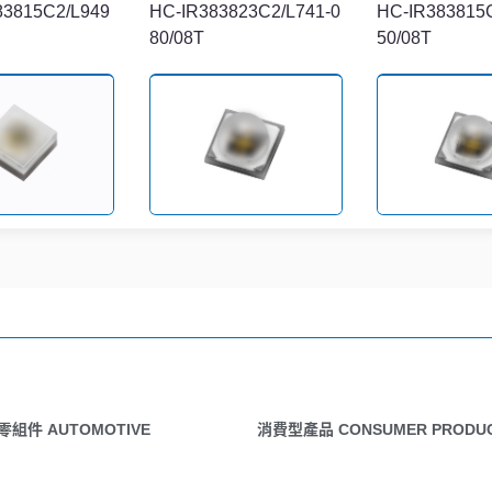
83815C2/L949
HC-IR383823C2/L741-0
HC-IR383815C
80/08T
50/08T
120/L873-P03/
IR-C19D-1N90/L741-P0
HIR-C19D-1N
3/TR
03/TR
零組件 AUTOMOTIVE
消費型產品 CONSUMER PRODU
HIR-C19D-1N90/L649-P
017C2/L873-0