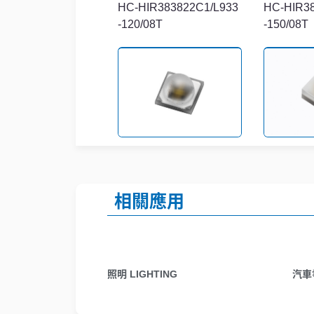
HC-HIR383822C1/L933
HC-HIR3
-120/08T
-150/08T
HIR-C19D-1O150-90/L8
IR-SSA-N
74-P01/TR
TR
相關應用
照明 LIGHTING
汽車
HIR-C19D/L298-P01/TR
HC-IR282