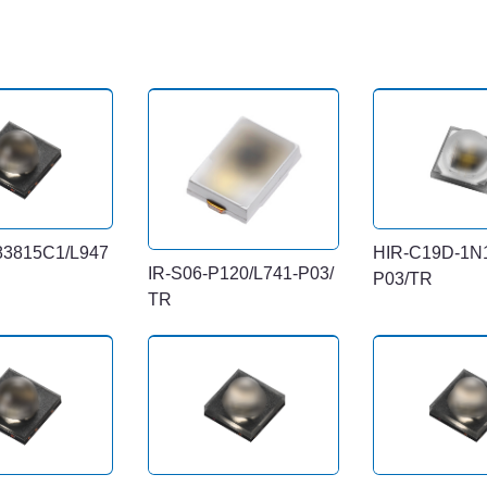
83815C1/L947
HIR-C19D-1N1
IR-S06-P120/L741-P03/
P03/TR
TR