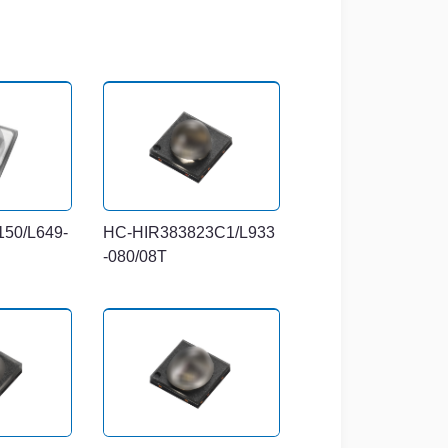
50/L649-
HC-HIR383823C1/L933
-080/08T