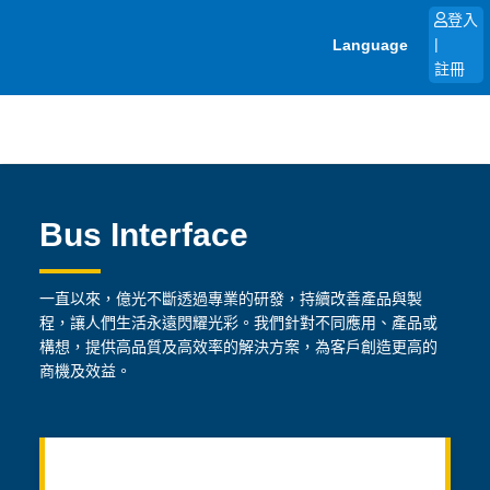
跳
登入
至
Language
|
主
註冊
要
內
容
Bus Interface
一直以來，億光不斷透過專業的研發，持續改善產品與製
程，讓人們生活永遠閃耀光彩。我們針對不同應用、產品或
構想，提供高品質及高效率的解決方案，為客戶創造更高的
商機及效益。