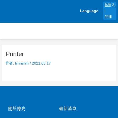
跳
登入
至
Language
|
主
註冊
要
內
容
Printer
作者:
lynnshih
/
2021.03.17
關於億光
最新消息