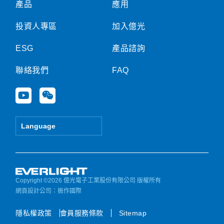
產品
應用
投資人專區
加入億光
ESG
產品諮詢
聯絡我們
FAQ
Y
W
o
e
u
i
t
x
Language
u
i
b
n
e
Copyright ©2026 億光電子工業股份有限公司 版權所有
網頁設計公司
：振作國際
隱私權政策
會員服務條款
Sitemap