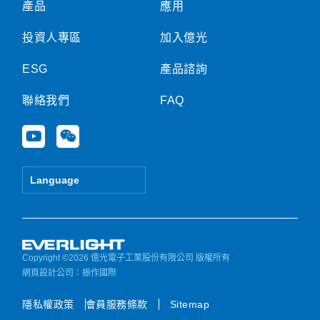
產品
應用
投資人專區
加入億光
ESG
產品諮詢
聯絡我們
FAQ
Y
W
o
e
u
i
t
x
Language
u
i
b
n
e
Copyright ©2026 億光電子工業股份有限公司 版權所有
網頁設計公司
：振作國際
隱私權政策
會員服務條款
Sitemap