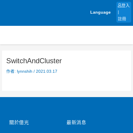
跳
登入
至
Language
|
主
註冊
要
內
容
SwitchAndCluster
作者:
lynnshih
/
2021.03.17
關於億光
最新消息