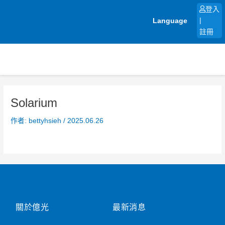
跳
登入
至
Language
|
主
註冊
要
內
容
Solarium
作者:
bettyhsieh
/
2025.06.26
關於億光
最新消息