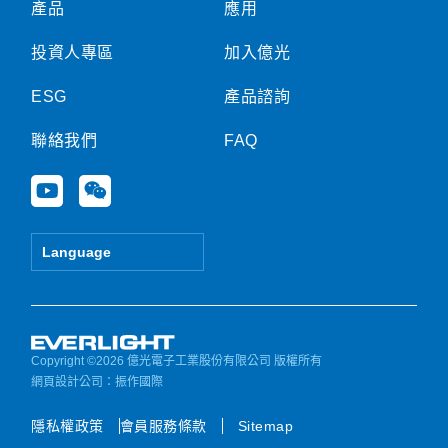
產品
應用
投資人專區
加入億光
ESG
產品諮詢
聯絡我們
FAQ
Y
W
o
e
u
i
t
x
Language
u
i
b
n
e
Copyright ©2026 億光電子工業股份有限公司 版權所有
網頁設計公司
：振作國際
隱私權政策
會員服務條款
Sitemap