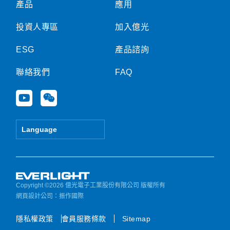
產品
應用
投資人專區
加入億光
ESG
產品諮詢
聯絡我們
FAQ
Y
W
o
e
u
i
t
x
Language
u
i
b
n
e
Copyright ©2026 億光電子工業股份有限公司 版權所有
網頁設計公司
：振作國際
隱私權政策
會員服務條款
Sitemap