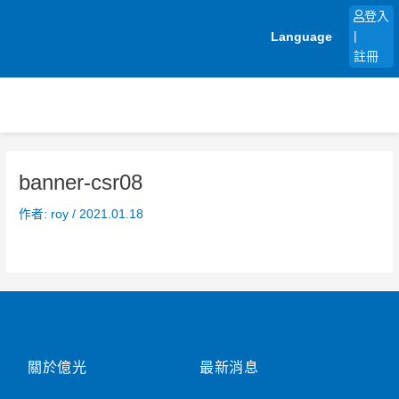
跳
登入
至
Language
|
主
註冊
要
內
容
banner-csr08
作者:
roy
/
2021.01.18
關於億光
最新消息