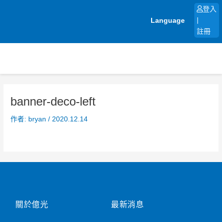
跳
登入
至
Language
|
主
註冊
要
內
容
banner-deco-left
作者:
bryan
/
2020.12.14
關於億光
最新消息