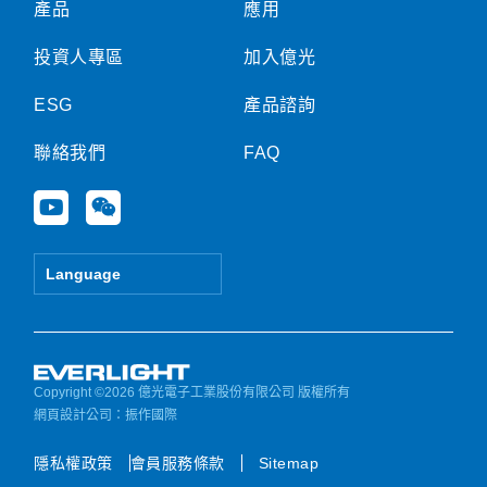
產品
應用
投資人專區
加入億光
ESG
產品諮詢
聯絡我們
FAQ
Y
W
o
e
u
i
t
x
Language
u
i
b
n
e
Copyright ©2026 億光電子工業股份有限公司 版權所有
網頁設計公司
：振作國際
隱私權政策
會員服務條款
Sitemap