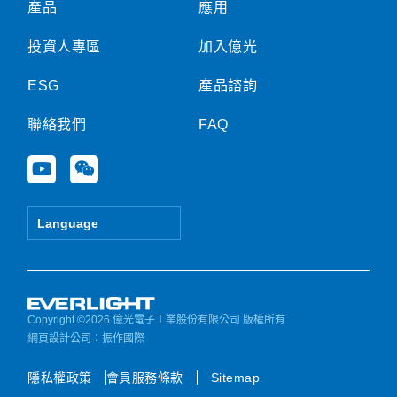
產品
應用
投資人專區
加入億光
ESG
產品諮詢
聯絡我們
FAQ
Y
W
o
e
u
i
t
x
Language
u
i
b
n
e
Copyright ©2026 億光電子工業股份有限公司 版權所有
網頁設計公司
：振作國際
隱私權政策
會員服務條款
Sitemap