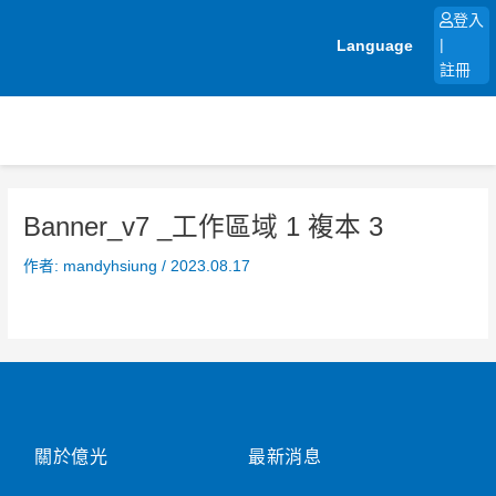
跳
登入
至
Language
|
主
註冊
要
內
容
Banner_v7 _工作區域 1 複本 3
作者:
mandyhsiung
/
2023.08.17
關於億光
最新消息