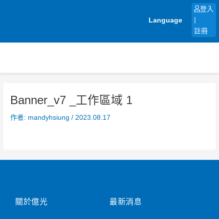
跳
登入
至
Language
|
主
註冊
要
內
容
Banner_v7 _工作區域 1
作者:
mandyhsiung
/
2023.08.17
關於億光
最新消息