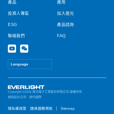
產品
應用
投資人專區
加入億光
ESG
產品諮詢
聯絡我們
FAQ
Y
W
o
e
u
i
t
x
Language
u
i
b
n
e
Copyright ©2026 億光電子工業股份有限公司 版權所有
網頁設計公司
：振作國際
隱私權政策
會員服務條款
Sitemap