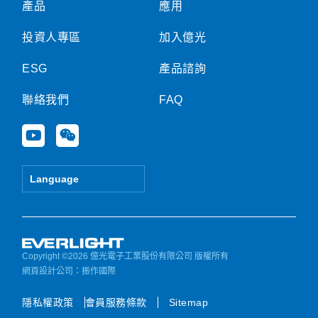
產品
應用
投資人專區
加入億光
ESG
產品諮詢
聯絡我們
FAQ
Y
W
o
e
u
i
t
x
Language
u
i
b
n
e
Copyright ©2026 億光電子工業股份有限公司 版權所有
網頁設計公司
：振作國際
隱私權政策
會員服務條款
Sitemap