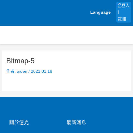
跳
登入
至
Language
|
主
註冊
要
內
容
Bitmap-5
作者:
aiden
/
2021.01.18
關於億光
最新消息