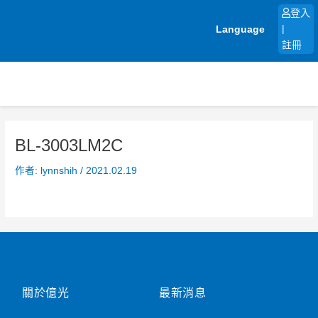
跳
登入
至
Language
|
主
註冊
要
內
容
BL-3003LM2C
作者:
lynnshih
/
2021.02.19
關於億光
最新消息