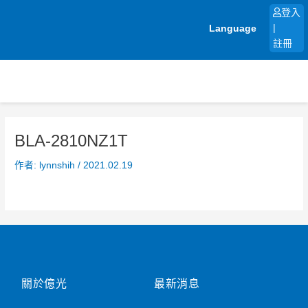
跳
登入
至
Language
|
主
註冊
要
內
容
BLA-2810NZ1T
作者:
lynnshih
/
2021.02.19
關於億光
最新消息