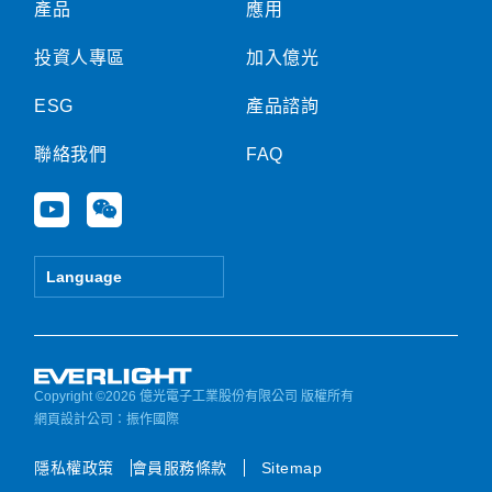
產品
應用
投資人專區
加入億光
ESG
產品諮詢
聯絡我們
FAQ
Y
W
o
e
u
i
t
x
Language
u
i
b
n
e
Copyright ©2026 億光電子工業股份有限公司 版權所有
網頁設計公司
：振作國際
隱私權政策
會員服務條款
Sitemap