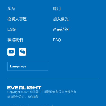
產品
應用
投資人專區
加入億光
ESG
產品諮詢
聯絡我們
FAQ
Y
W
o
e
u
i
t
x
Language
u
i
b
n
e
Copyright ©2026 億光電子工業股份有限公司 版權所有
網頁設計公司
：振作國際