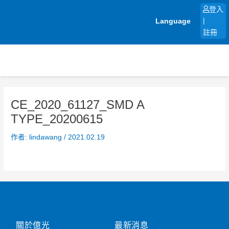
跳
登入
至
Language
|
主
註冊
要
內
容
CE_2020_61127_SMD A
TYPE_20200615
作者:
lindawang
/
2021.02.19
關於億光
最新消息