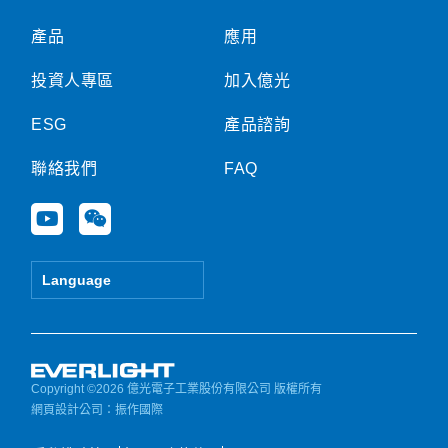
產品
應用
投資人專區
加入億光
ESG
產品諮詢
聯絡我們
FAQ
Y
W
o
e
u
i
t
x
Language
u
i
b
n
e
Copyright ©2026 億光電子工業股份有限公司 版權所有
網頁設計公司
：振作國際