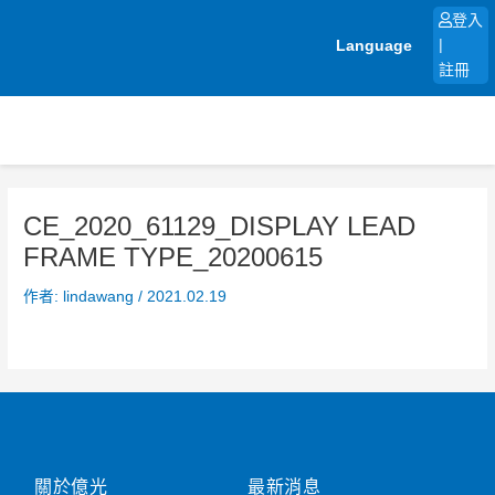
跳
登入
至
Language
|
主
註冊
要
內
容
CE_2020_61129_DISPLAY LEAD
FRAME TYPE_20200615
作者:
lindawang
/
2021.02.19
關於億光
最新消息