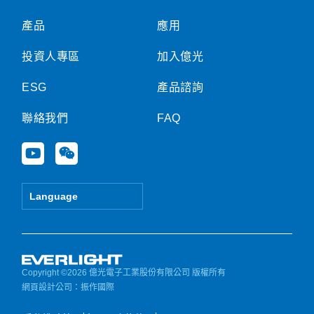
產品
應用
投資人專區
加入億光
ESG
產品諮詢
聯絡我們
FAQ
Y
W
o
e
u
i
t
x
Language
u
i
b
n
e
Copyright ©2026 億光電子工業股份有限公司 版權所有
網頁設計公司
：振作國際