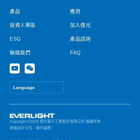
產品
應用
投資人專區
加入億光
ESG
產品諮詢
聯絡我們
FAQ
Y
W
o
e
u
i
t
x
Language
u
i
b
n
e
Copyright ©2026 億光電子工業股份有限公司 版權所有
網頁設計公司
：振作國際