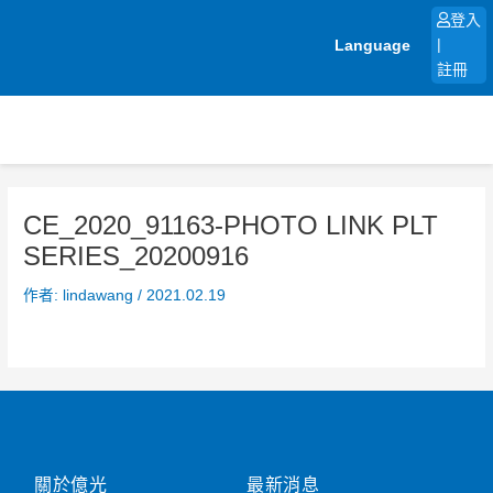
跳
登入
至
Language
|
主
註冊
要
內
容
CE_2020_91163-PHOTO LINK PLT
SERIES_20200916
作者:
lindawang
/
2021.02.19
關於億光
最新消息