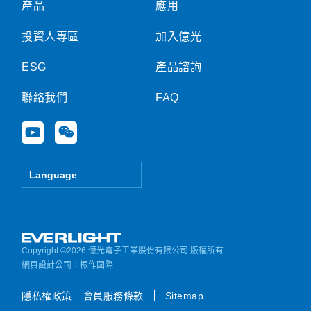
產品
應用
投資人專區
加入億光
ESG
產品諮詢
聯絡我們
FAQ
Y
W
o
e
u
i
t
x
Language
u
i
b
n
e
Copyright ©2026 億光電子工業股份有限公司 版權所有
網頁設計公司
：振作國際
隱私權政策
會員服務條款
Sitemap