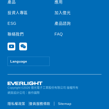
產品
應用
投資人專區
加入億光
ESG
產品諮詢
聯絡我們
FAQ
Y
W
o
e
u
i
t
x
Language
u
i
b
n
e
Copyright ©2026 億光電子工業股份有限公司 版權所有
網頁設計公司
：振作國際
隱私權政策
會員服務條款
Sitemap